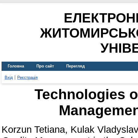
ЕЛЕКТРОН
ЖИТОМИРСЬК
УНІВ
Головна
Про сайт
Перегляд
Вхід
Реєстрація
Technologies o
Management
Korzun Tetiana
,
Kulak Vladysla