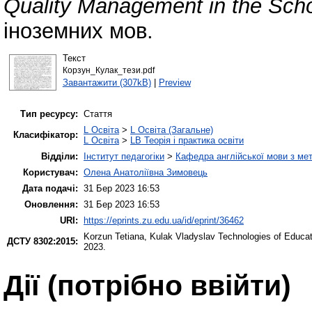
Quality Management in the Scho
іноземних мов.
Текст
Корзун_Кулак_тези.pdf
Завантажити (307kB)
|
Preview
Тип ресурсу:
Стаття
L Освіта
>
L Освіта (Загальне)
Класифікатор:
L Освіта
>
LB Теорія і практика освіти
Відділи:
Інститут педагогіки
>
Кафедра англійської мови з мет
Користувач:
Олена Анатоліївна Зимовець
Дата подачі:
31 Бер 2023 16:53
Оновлення:
31 Бер 2023 16:53
URI:
https://eprints.zu.edu.ua/id/eprint/36462
Korzun Tetiana
,
Kulak Vladyslav
Technologies of Educat
ДСТУ 8302:2015:
2023.
Дії ​​(потрібно ввійти)