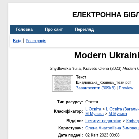
ЕЛЕКТРОННА БІБ
Головна
Про сайт
Перегляд
Вхід
Реєстрація
Modern Ukraini
Shydlovska Yulia
,
Kravets Olena
(2023)
Modern U
Текст
Шидловська_Кравець_тези.pdf
Завантажити (309kB)
|
Preview
Тип ресурсу:
Стаття
L Освіта
>
L Освіта (Загаль
Класифікатор:
M Музика
>
M Музика
Відділи:
Інститут педагогіки
>
Кафедр
Користувач:
Олена Анатоліївна Зимовец
Дата подачі:
02 Квіт 2023 00:08