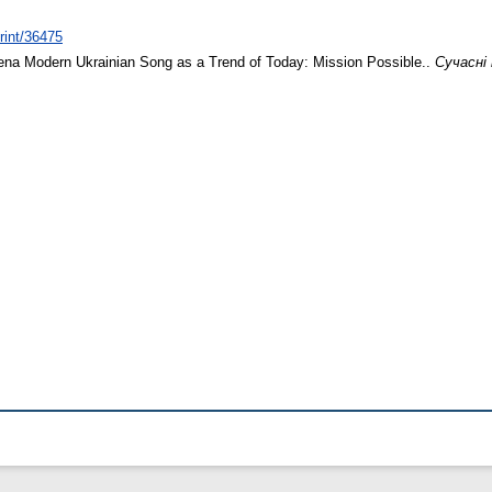
print/36475
ena
Modern Ukrainian Song as a Trend of Today: Mission Possible..
Сучасні 