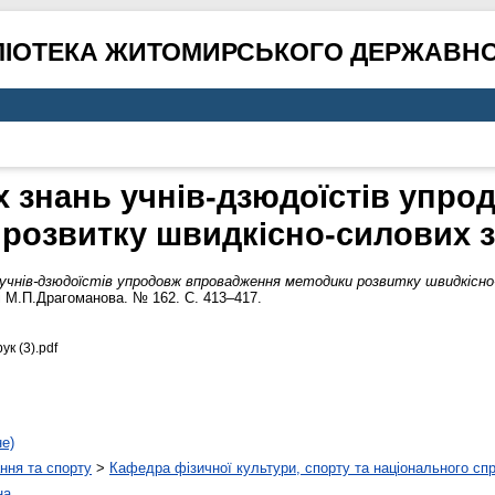
ЛІОТЕКА ЖИТОМИРСЬКОГО ДЕРЖАВНО
х знань учнів-дзюдоїстів упр
розвитку швидкісно-силових з
учнів-дзюдоїстів упродовж впровадження методики розвитку швидкісно
ні М.П.Драгоманова. № 162. С. 413–417.
к (3).pdf
не)
ння та спорту
>
Кафедра фізичної культури, спорту та національного сп
на