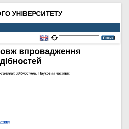
ГО УНІВЕРСИТЕТУ
одовж впровадження
дібностей
-силових здібностей.
Науковий часопис
ротиву