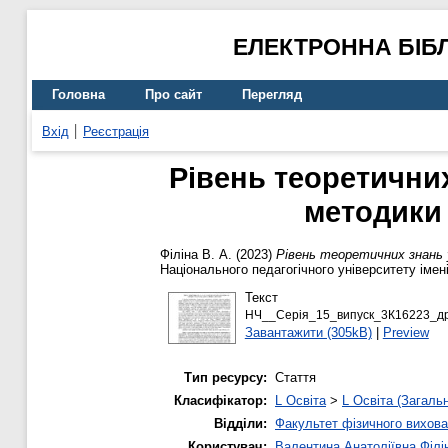
ЕЛЕКТРОННА БІБ
Головна
Про сайт
Перегляд
Вхід
Реєстрація
Рівень теоретични
методики 
Філіна В. А.
(2023)
Рівень теоретичних знань 
Національного педагогічного університету іме
Текст
НЧ__Серія_15_випуск_3К16223_дру
Завантажити (305kB)
|
Preview
Тип ресурсу:
Стаття
Класифікатор:
L Освіта
>
L Освіта (Загаль
Відділи:
Факультет фізичного вихова
Користувач:
Валентина Анатоліївна Філі