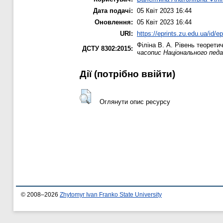
Дата подачі:
05 Квіт 2023 16:44
Оновлення:
05 Квіт 2023 16:44
URI:
https://eprints.zu.edu.ua/id/e
Філіна В. А.
Рівень теоретич
ДСТУ 8302:2015:
часопис Національного пед
Дії ​​(потрібно ввійти)
Оглянути опис ресурсу
© 2008–2026
Zhytomyr Ivan Franko State University