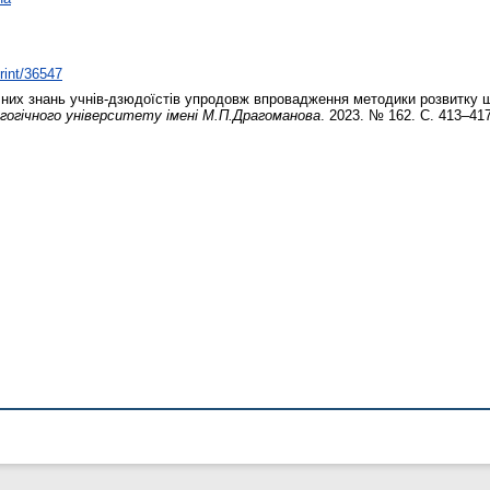
print/36547
них знань учнів-дзюдоїстів упродовж впровадження методики розвитку 
агогічного університету імені М.П.Драгоманова
. 2023. № 162. С. 413–417