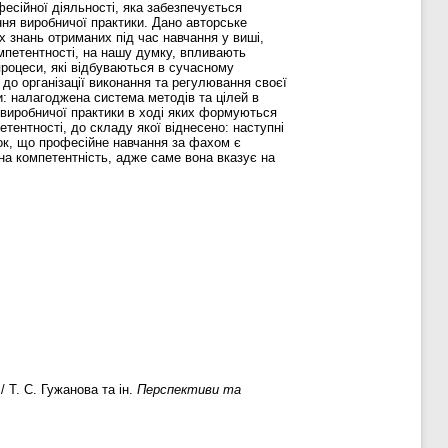
фесійної діяльності, яка забезпечується
ння виробничої практики. Дано авторське
 знань отриманих під час навчання у виші,
омпетентності, на нашу думку, впливають
 процеси, які відбуваються в сучасному
 до організації виконання та регулювання своєї
и: налагоджена система методів та цілей в
 виробничої практики в ході яких формуються
тентності, до складу якої віднесено: наступні
вок, що професійне навчання за фахом є
а компетентність, адже саме вона вказує на
 Т. С. Гужанова та ін.
Перспективи та