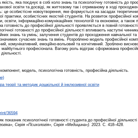
 якість, яка поєднує в собі коло знань та психологічну готовність до про
хової освіти та досвіді, як життєвому так і отриманому в ході проходже
: це особистісне новоутворення, яке формується на засадах теоретичних
ої практики, особистісних якостей студентів. На розвиток професійної к
ки, освіти, інформаційно-комунікаційних технологій та економіки, а також
а готовність до професійної діяльності проявляється в повній готовності
огічної готовності до професійної діяльності впливають наступні чинник
ійних знань та умінь; залучення студентів до проходження навчальної та
я значимих сучасних знань та вмінь. Розроблено модель професійної компе
йний, комунікативний, емоційно-вольовий та когнітивний. Зроблено висно
 майбутнього професіонала. Вагому роль відіграє сформована професійн
 діяльності.
компонент, модель, психологічна готовність, професійна діяльність.
не)
а теорії та методик дошкільної й інклюзивної освіти
print/36594
к показник психологічної готовності студента до професійної діяльності /
агогіка», Серія «Психологія», Серія «Медицина»)
. 2023. С. 418–428.