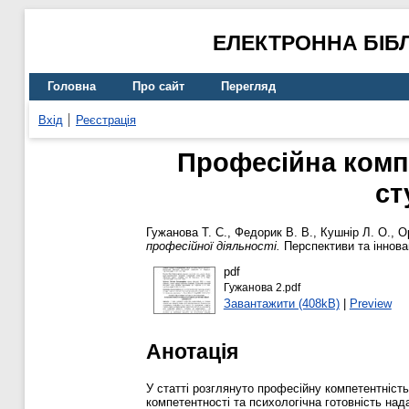
ЕЛЕКТРОННА БІБ
Головна
Про сайт
Перегляд
Вхід
Реєстрація
Професійна компе
ст
Гужанова Т. С.
,
Федорик В. В.
,
Кушнір Л. О.
,
О
професійної діяльності.
Перспективи та інновац
pdf
Гужанова 2.pdf
Завантажити (408kB)
|
Preview
Анотація
У статті розглянуто професійну компетентність
компетентності та психологічна готовність над