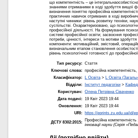
що компетентність – це інтегральнаособистісна
знаннями отриманими в ході здобуття вищої фа
визначення поняттю професійна компетентність
практичних навичок отриманих в ході виробнич
наступні чинники: рівень розвитку техніки, нау
суспільстві. Охарактеризовано, що психологічн
професійної діяльності. На формування психол
системі професійної освіти; засвоєння профес
потреби, цінності, інтереси та мотиви здобутт
компоненти: мотиваційний, змістовий, операці
визначальним етапом становлення особистості
рівень психологічної готовності до професійної
Тип ресурсу:
Стаття
Ключові слова:
професійна компетентність, 
Класифікатор:
L Освіта
>
L Освіта (Загаль
Відділи:
Інститут педагогіки
>
Кафедр
Користувач:
Олена Петрівна Сіваченко
Дата подачі:
19 Квіт 2023 19:44
Оновлення:
19 Квіт 2023 19:44
URI:
https://eprints.zu.edu.ua/id/e
Професійна компетентність я
ДСТУ 8302:2015:
інновації науки (Серія «Пед
Дії ​​(потрібно ввійти)