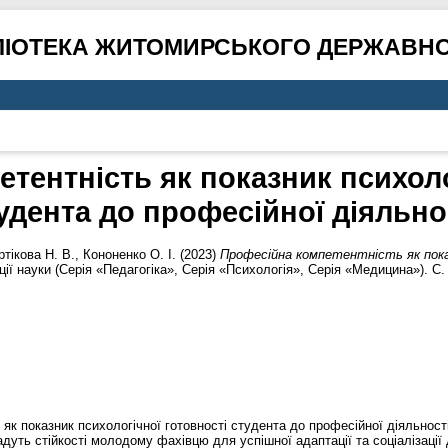
ЛІОТЕКА ЖИТОМИРСЬКОГО ДЕРЖАВНО
тентність як показник психоло
удента до професійної діяльно
ртікова Н. В.
,
Кононенко О. І.
(2023)
Професійна компетентність як пока
ії науки (Серія «Педагогіка», Серія «Психологія», Серія «Медицина»). С.
 як показник психологічної готовності студента до професійної діяльнос
адуть стійкості молодому фахівцю для успішної адаптації та соціалізації