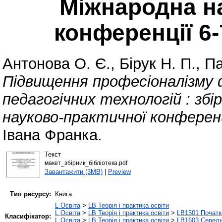
Міжнародна н
конференції 6-
Антонова О. Є.
,
Бірук Н. П.
,
Па
Підвищення професіоналізму 
педагогічних технологій : зб
науково-практичної конференці
Івана Франка.
Текст
макет_збірник_бібліотека.pdf
Завантажити (3MB)
|
Preview
Тип ресурсу:
Книга
L Освіта
>
LB Теорія і практика освіти
L Освіта
>
LB Теорія і практика освіти
>
LB1501 Початк
Класифікатор:
L Освіта
>
LB Теорія і практика освіти
>
LB1603 Середн