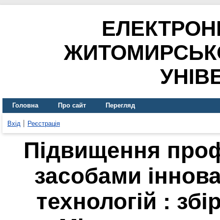
ЕЛЕКТРОН
ЖИТОМИРСЬК
УНІВ
Головна
Про сайт
Перегляд
Вхід
Реєстрація
Підвищення проф
засобами іннова
технологій : збі