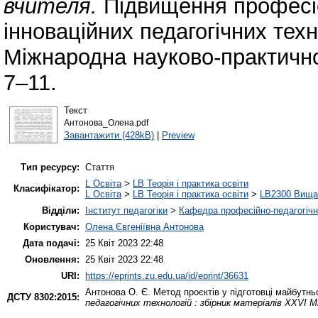
вчителя.
Підвищення професі
інноваційних педагогічних техн
Міжнародна науково-практичної
7–11.
Текст
Антонова_Олена.pdf
Завантажити (428kB)
|
Preview
Тип ресурсу:
Стаття
L Освіта
>
LB Теорія і практика освіти
Класифікатор:
L Освіта
>
LB Теорія і практика освіти
>
LB2300 Вища 
Відділи:
Інститут педагогіки
>
Кафедра професійно-педагогічної
Користувач:
Олена Євгеніївна Антонова
Дата подачі:
25 Квіт 2023 22:48
Оновлення:
25 Квіт 2023 22:48
URI:
https://eprints.zu.edu.ua/id/eprint/36631
Антонова О. Є.
Метод проєктів у підготовці майбутнь
ДСТУ 8302:2015:
педагогічних технологій : збірник матеріалів XXVІ М