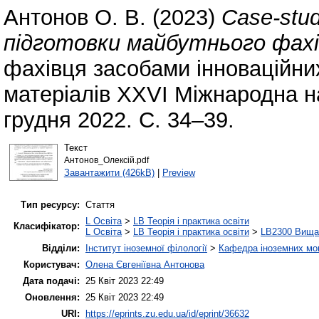
Антонов О. В.
(2023)
Case-stu
підготовки майбутнього фахі
фахівця засобами інноваційних
матеріалів XXVІ Міжнародна н
грудня 2022. С. 34–39.
Текст
Антонов_Олексій.pdf
Завантажити (426kB)
|
Preview
Тип ресурсу:
Стаття
L Освіта
>
LB Теорія і практика освіти
Класифікатор:
L Освіта
>
LB Теорія і практика освіти
>
LB2300 Вища 
Відділи:
Інститут іноземної філології
>
Кафедра іноземних мов 
Користувач:
Олена Євгеніївна Антонова
Дата подачі:
25 Квіт 2023 22:49
Оновлення:
25 Квіт 2023 22:49
URI:
https://eprints.zu.edu.ua/id/eprint/36632