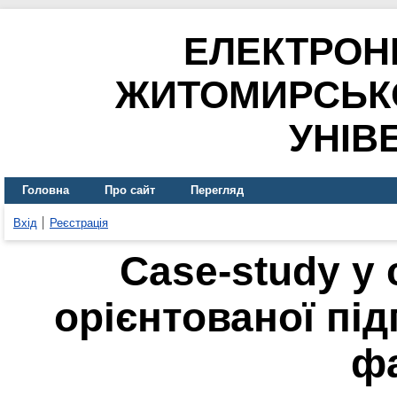
ЕЛЕКТРОН
ЖИТОМИРСЬК
УНІВ
Головна
Про сайт
Перегляд
Вхід
Реєстрація
Case-study у 
орієнтованої пі
ф