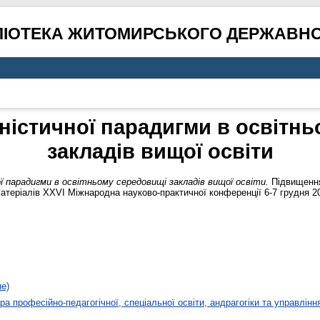
ЛІОТЕКА ЖИТОМИРСЬКОГО ДЕРЖАВНО
аністичної парадигми в освітн
закладів вищої освіти
ї парадигми в освітньому середовищі закладів вищої освіти.
Підвищення
 матеріалів XXVІ Міжнародна науково-практичної конференції 6-7 грудня 20
не)
а професійно-педагогічної, спеціальної освіти, андрагогіки та управлінн