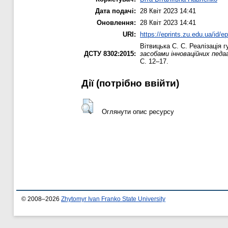
Дата подачі:
28 Квіт 2023 14:41
Оновлення:
28 Квіт 2023 14:41
URI:
https://eprints.zu.edu.ua/id/e
Вітвицька С. С.
Реалізація г
ДСТУ 8302:2015:
засобами інноваційних педа
С. 12–17.
Дії ​​(потрібно ввійти)
Оглянути опис ресурсу
© 2008–2026
Zhytomyr Ivan Franko State University