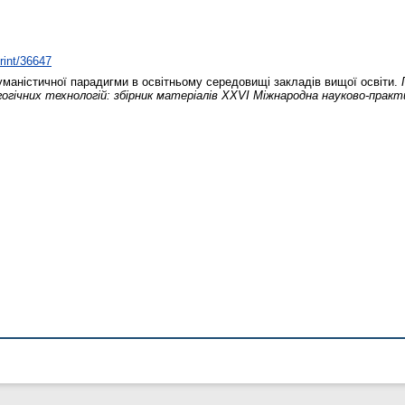
print/36647
уманістичної парадигми в освітньому середовищі закладів вищої освіти.
гогічних технологій: збірник матеріалів XXVІ Міжнародна науково-практи