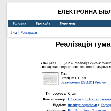
ЕЛЕКТРОННА БІБ
Головна
Про сайт
Перегляд
Вхід
Реєстрація
Реалізація гум
Вітвицька С. С.
(2023)
Реалізація гуманістично
інноваційних педагогічних технологій: збірник
Текст
Вітвицька С.С..pdf
Завантажити (226kB)
|
Preview
Тип ресурсу:
Стаття
Класифікатор:
L Освіта
>
L Освіта (Загаль
Відділи:
Інститут педагогіки
>
Кафедр
Користувач:
Віта Віталіївна Павленко