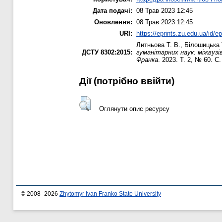
Дата подачі:
08 Трав 2023 12:45
Оновлення:
08 Трав 2023 12:45
URI:
https://eprints.zu.edu.ua/id/e
Литньова Т. В.
,
Білошицька 
ДСТУ 8302:2015:
гуманітарних наук: міжвузі
Франка
. 2023. Т. 2, № 60. С
Дії ​​(потрібно ввійти)
Оглянути опис ресурсу
© 2008–2026
Zhytomyr Ivan Franko State University