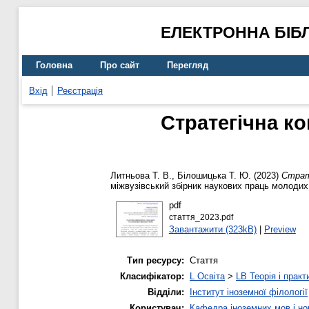
ЕЛЕКТРОННА БІБ
Головна
Про сайт
Перегляд
Вхід
Реєстрація
Стратегічна ко
Литньова Т. В.
,
Білошицька Т. Ю.
(2023)
Страте
міжвузівський збірник наукових праць молодих 
pdf
стаття_2023.pdf
Завантажити (323kB)
|
Preview
Тип ресурсу:
Стаття
Класифікатор:
L Освіта
>
LB Теорія і практ
Відділи:
Інститут іноземної філології
Користувач:
Кафедра іноземних мов і нов