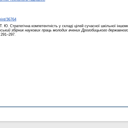
print/36764
Т. Ю.
Стратегічна компетентність у складі цілей сучасної шкільної іншом
вський збірник наукових праць молодих вчених Дрогобицького державного
. 291–297.