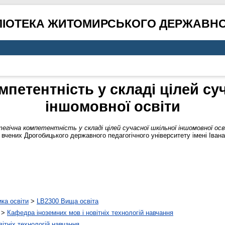
ЛІОТЕКА ЖИТОМИРСЬКОГО ДЕРЖАВНО
мпетентність у складі цілей су
іншомовної освіти
гічна компетентність у складі цілей сучасної шкільної іншомовної осв
вчених Дрогобицького державного педагогічного університету імені Івана 
ика освіти
>
LB2300 Вища освіта
>
Кафедра іноземних мов і новітніх технологій навчання
ітніх технологій навчання