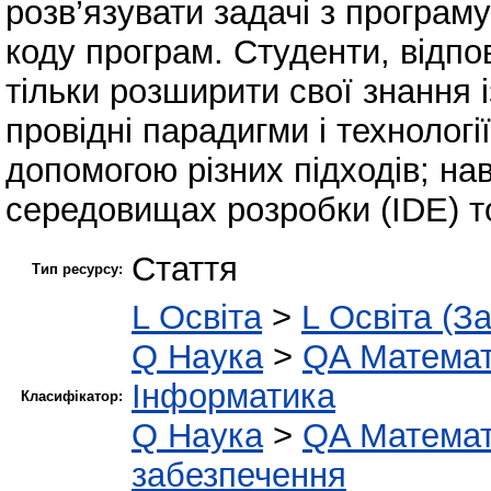
розв’язувати задачі з програм
коду програм. Студенти, відпо
тільки розширити свої знання 
провідні парадигми і технолог
допомогою різних підходів; на
середовищах розробки (IDE) т
Стаття
Тип ресурсу:
L Освіта
>
L Освіта (З
Q Наука
>
QA Матема
Інформатика
Класифікатор:
Q Наука
>
QA Матема
забезпечення