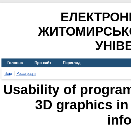
ЕЛЕКТРОН
ЖИТОМИРСЬК
УНІВ
Головна
Про сайт
Перегляд
Вхід
Реєстрація
Usability of program
3D graphics in
inf