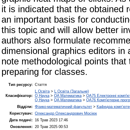
it is indicated that the obtained 
an important basis for conducting
this topic and will allow better 
authors also formulate recommen
dimensional graphics editors in 
note methodological points that
preparing for classes.
Тип ресурсу:
Стаття
L Освіта
>
L Освіта (Загальне)
Класифікатор:
Q Наука
>
QA Математика
>
QA75 Електронні комп'ю
Q Наука
>
QA Математика
>
QA76 Комп'ютерне прогр
Відділи:
Фізико-математичний факультет
>
Кафедра комп’ютер
Користувач:
Олександр Олександрович Мосіюк
Дата подачі:
16 Трав 2023 17:46
Оновлення:
20 Трав 2025 00:53