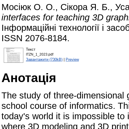
Мосіюк О. О.
,
Сікора Я. Б.
,
Уса
interfaces for teaching 3D graph
Інформаційні технології і засо
ISSN 2076-8184.
Текст
ITZN_1_2023.pdf
Завантажити (730kB)
|
Preview
Анотація
The study of three-dimensional g
school course of informatics. Th
today's world it is impossible t
where 3D modeling and 3D printi