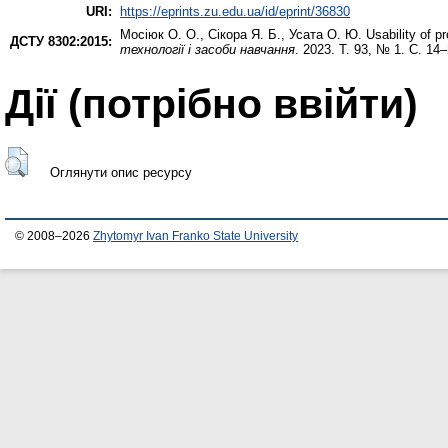
URI:
https://eprints.zu.edu.ua/id/eprint/36830
Мосіюк О. О.
,
Сікора Я. Б.
,
Усата О. Ю.
Usability of p
ДСТУ 8302:2015:
технології і засоби навчання
. 2023. Т. 93, № 1. С. 14–
Дії ​​(потрібно ввійти)
Оглянути опис ресурсу
© 2008–2026
Zhytomyr Ivan Franko State University