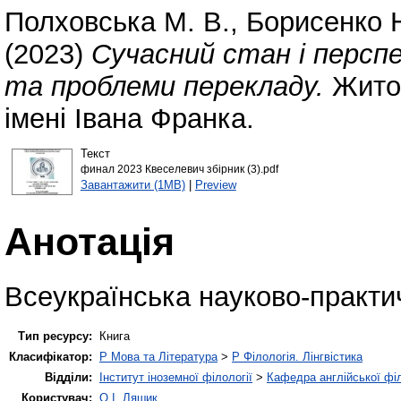
Полховська М. В.
,
Борисенко Н
(2023)
Сучасний стан і персп
та проблеми перекладу.
Житом
імені Івана Франка.
Текст
финал 2023 Квеселевич збірник (3).pdf
Завантажити (1MB)
|
Preview
Анотація
Всеукраїнська науково-практи
Тип ресурсу:
Книга
Класифікатор:
P Мова та Література
>
P Філологія. Лінгвістика
Відділи:
Інститут іноземної філології
>
Кафедра англійської філ
Користувач:
О.І. Ляшик