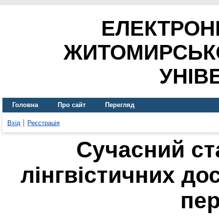
ЕЛЕКТРОН
ЖИТОМИРСЬК
УНІВ
Головна
Про сайт
Перегляд
Вхід
Реєстрація
Сучасний ст
лінгвістичних до
пе