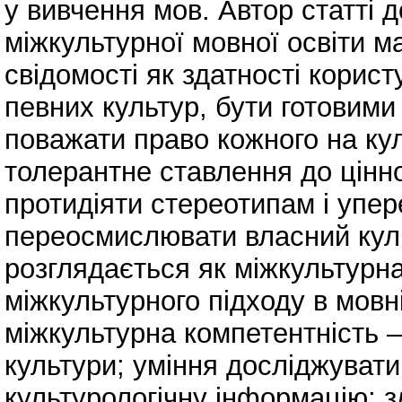
у вивчення мов. Автор статті 
міжкультурної мовної освіти м
свідомості як здатності корист
певних культур, бути готовими
поважати право кожного на кул
толерантне ставлення до цінно
протидіяти стереотипам і упе
переосмислювати власний кул
розглядається як міжкультурна
міжкультурного підходу в мовн
міжкультурна компетентність –
культури; уміння досліджувати
культурологічну інформацію; з