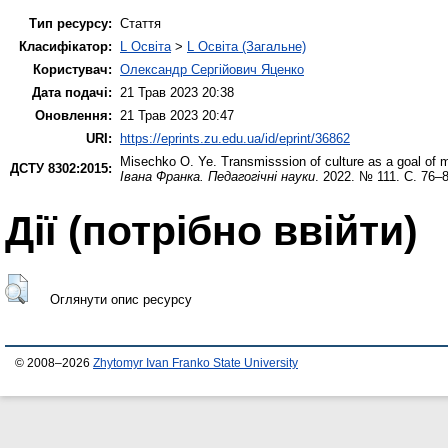
Тип ресурсу:
Стаття
Класифікатор:
L Освіта
>
L Освіта (Загальне)
Користувач:
Олександр Сергійович Яценко
Дата подачі:
21 Трав 2023 20:38
Оновлення:
21 Трав 2023 20:47
URI:
https://eprints.zu.edu.ua/id/eprint/36862
Misechko O. Ye.
Transmisssion of culture as a goal of
ДСТУ 8302:2015:
Івана Франка. Педагогічні науки
. 2022. № 111. С. 76–
Дії ​​(потрібно ввійти)
Оглянути опис ресурсу
© 2008–2026
Zhytomyr Ivan Franko State University