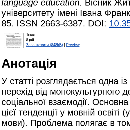
language education.
Вісник Жит
університету імені Івана Франк
85. ISSN 2663-6387. DOI:
10.3
Текст
8.pdf
Завантажити (848kB)
|
Preview
Анотація
У статті розглядається одна із
перехід від монокультурного д
соціальної взаємодії. Основн
цієї тенденції у мовній освіті (
мови). Проблема полягає в том