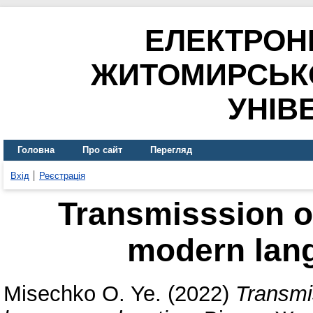
ЕЛЕКТРОН
ЖИТОМИРСЬК
УНІВ
Головна
Про сайт
Перегляд
Вхід
Реєстрація
Transmisssion of
modern lan
Misechko O. Ye.
(2022)
Transmi