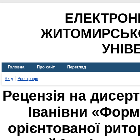
ЕЛЕКТРОН
ЖИТОМИРСЬК
УНІВ
Головна
Про сайт
Перегляд
Вхід
Реєстрація
Рецензія на дисер
Іванівни «Фор
орієнтованої рито