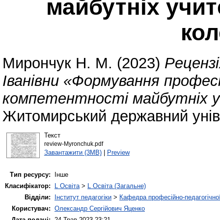
майбутніх учит
ко
Мирончук Н. М.
(2023)
Рецензі
Іванівни «Формування профес
компетентності майбутніх уч
Житомирський державний уніве
Текст
review-Myronchuk.pdf
Завантажити (3MB)
|
Preview
Тип ресурсу:
Інше
Класифікатор:
L Освіта
>
L Освіта (Загальне)
Відділи:
Інститут педагогіки
>
Кафедра професійно-педагогічної,
Користувач:
Олександр Сергійович Яценко
Дата подачі:
24 Трав 2023 23:21