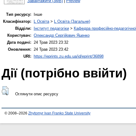
Завантажити (3MB)
|
Preview
Тип ресурсу:
Інше
Класифікатор:
L Освіта
>
L Освіта (Загальне)
Відділи:
Інститут педагогіки
>
Кафедра професійно-педагогічної,
Користувач:
Олександр Сергійович Яценко
Дата подачі:
24 Трав 2023 23:32
Оновлення:
24 Трав 2023 23:42
URI:
https://eprints.zu.edu.ua/id/eprint/36898
Дії ​​(потрібно ввійти)
Оглянути опис ресурсу
© 2008–2026
Zhytomyr Ivan Franko State University