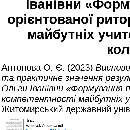
Іванівни «Фор
орієнтованої рито
майбутніх учит
ко
Антонова О. Є.
(2023)
Висново
та практичне значення резул
Ольги Іванівни «Формування 
компетентності майбутніх уч
Житомирський державний уніве
Текст
vysnovok-Antonova.pdf