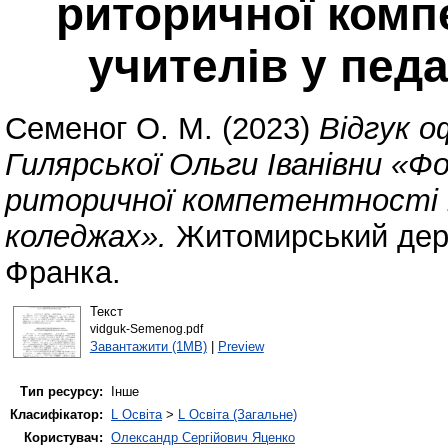
риторичної комп
учителів у пед
Семеног О. М.
(2023)
Відгук о
Гилярської Ольги Іванівни «Ф
риторичної компетентності м
коледжах».
Житомирський держ
Франка.
Текст
vidguk-Semenog.pdf
Завантажити (1MB)
|
Preview
Тип ресурсу:
Інше
Класифікатор:
L Освіта
>
L Освіта (Загальне)
Користувач:
Олександр Сергійович Яценко