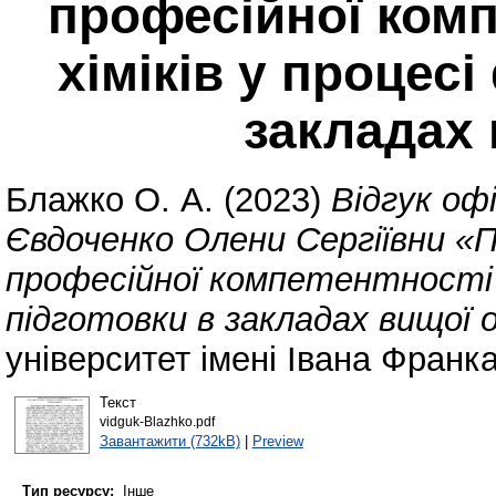
професійної комп
хіміків у процесі
закладах 
Блажко О. А.
(2023)
Відгук оф
Євдоченко Олени Сергіївни «
професійної компетентності м
підготовки в закладах вищої 
університет імені Івана Франка
Текст
vidguk-Blazhko.pdf
Завантажити (732kB)
|
Preview
Тип ресурсу:
Інше