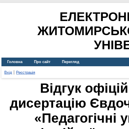
ЕЛЕКТРОН
ЖИТОМИРСЬК
УНІВ
Головна
Про сайт
Перегляд
Вхід
Реєстрація
Відгук офіці
дисертацію Євдоч
«Педагогічні