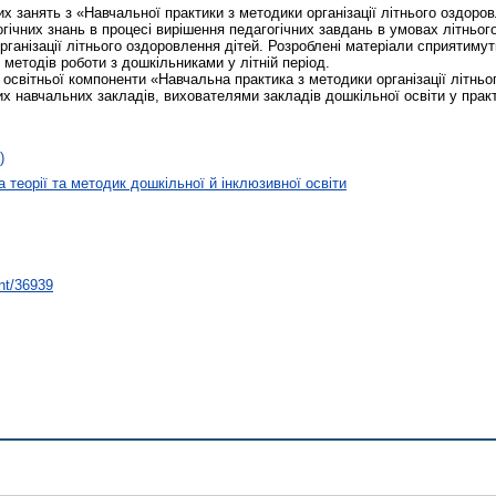
х занять з «Навчальної практики з методики організації літнього оздоров
ічних знань в процесі вирішення педагогічних завдань в умовах літньог
ганізації літнього оздоровлення дітей. Розроблені матеріали сприятимуть
 методів роботи з дошкільниками у літній період.
 освітньої компоненти «Навчальна практика з методики організації літнь
навчальних закладів, вихователями закладів дошкільної освіти у практич
)
 теорії та методик дошкільної й інклюзивної освіти
int/36939