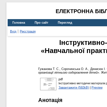
ЕЛЕКТРОННА БІБ
Головна
Про сайт
Перегляд
Вхід
Реєстрація
Інструктивно
«Навчальної практ
Гужанова Т. С.
,
Сорочинська О. А.
,
Денисюк І.
організації літнього оздоровлення дітей».
Жито
pdf
Інструктивно методичні матеріали.
Завантажити (592kB)
|
Preview
Анотація