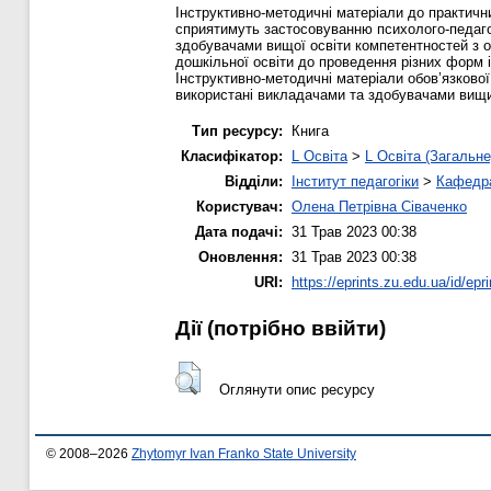
Інструктивно-методичні матеріали до практични
сприятимуть застосовуванню психолого-педагог
здобувачами вищої освіти компетентностей з ор
дошкільної освіти до проведення різних форм і
Інструктивно-методичні матеріали обов’язкової
використані викладачами та здобувачами вищих 
Тип ресурсу:
Книга
Класифікатор:
L Освіта
>
L Освіта (Загальне
Відділи:
Інститут педагогіки
>
Кафедра
Користувач:
Олена Петрівна Сіваченко
Дата подачі:
31 Трав 2023 00:38
Оновлення:
31 Трав 2023 00:38
URI:
https://eprints.zu.edu.ua/id/epr
Дії ​​(потрібно ввійти)
Оглянути опис ресурсу
© 2008–2026
Zhytomyr Ivan Franko State University