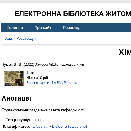
ЕЛЕКТРОННА БІБЛІОТЕКА ЖИТО
Головна
Про сайт
Перегляд
Вхід
Реєстрація
Хі
Чумак В. В.
(2022)
Хімера №10.
Кафедра хімії.
Текст
Himera10.pdf
Завантажити (1MB)
|
Preview
Анотація
Студентсько-викладацька газета кафедри хімії
Тип ресурсу:
Інше
Класифікатор:
L Освіта
>
L Освіта (Загальне)