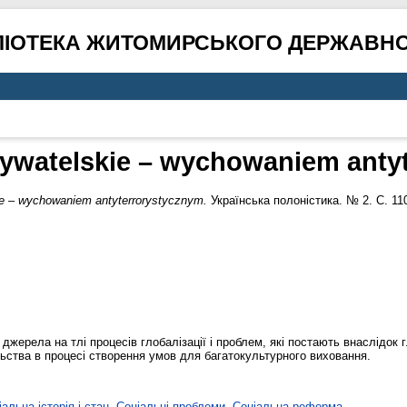
ЛІОТЕКА ЖИТОМИРСЬКОГО ДЕРЖАВНО
watelskie – wychowaniem anty
e – wychowaniem antyterrorystycznym.
Українська полоністика. № 2. С. 11
джерела на тлі процесів глобалізації і проблем, які постають внаслідок г
льства в процесі створення умов для багатокультурного виховання.
альна історія і стан. Соціальні проблеми. Соціальна реформа