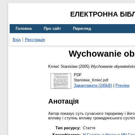
ЕЛЕКТРОННА БІБ
Головна
Про сайт
Перегляд
Вхід
Реєстрація
Wychowanie oby
Kmіeć Stanislaw
(2005)
Wychowanie obywatelski
PDF
Stanisław_Kmieć.pdf
Завантажити (245kB)
|
Preview
Анотація
Автор показує суть сучасного тероризму і його 
впливу і ступінь впливу громадянського суспі
Тип ресурсу:
Стаття
Класифікатор:
H Суспільні Науки
>
HN Соці