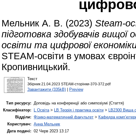
цифрово
Мельник А. В.
(2023)
Steam-ос
підготовка здобувачів вищої 
освіти та цифрової економіки
STEAM-освіти в умовах євроінте
Кропивницький.
Текст
Збірник 21.04.2023 STEAM-сторінки-370-372.pdf
Завантажити (335kB)
|
Preview
Тип ресурсу:
Доповідь на конференції або симпозіумі (Стаття)
Класифікатор:
L Освіта
>
LB Теорія і практика освіти
>
LB2300 Вища о
Відділи:
Фізико-математичний факультет
>
Кафедра комп’ютерн
Користувач:
Анна Мельник
Дата подачі:
02 Черв 2023 13:17