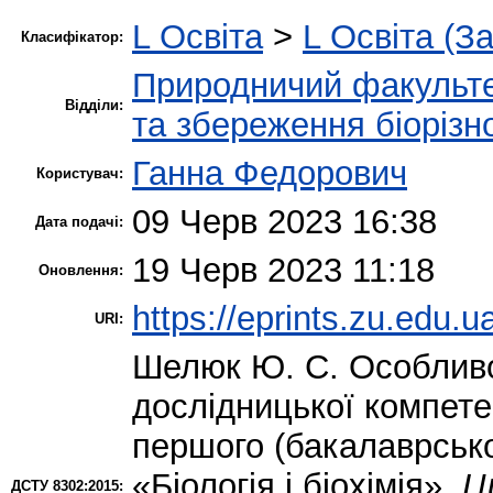
L Освіта
>
L Освіта (З
Класифікатор:
Природничий факульт
Відділи:
та збереження біорізн
Ганна Федорович
Користувач:
09 Черв 2023 16:38
Дата подачі:
19 Черв 2023 11:18
Оновлення:
https://eprints.zu.edu.u
URI:
Шелюк Ю. С.
Особливо
дослідницької компетен
першого (бакалаврсько
«Біологія і біохімія».
Ц
ДСТУ 8302:2015: