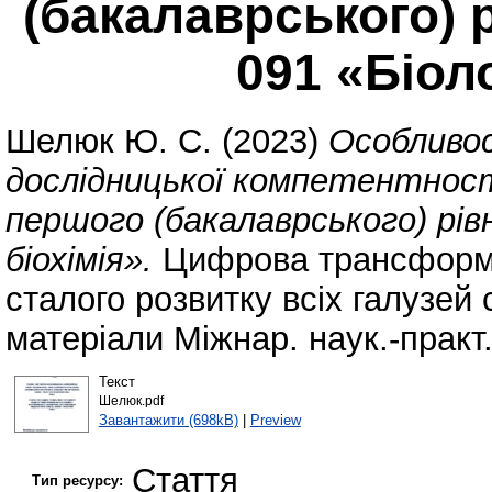
(бакалаврського) 
091 «Біоло
Шелюк Ю. С.
(2023)
Особливос
дослідницької компетентності
першого (бакалаврського) рівн
біохімія».
Цифрова трансформац
сталого розвитку всіх галузeй с
матеріали Міжнар. наук.-практ. 
Текст
Шелюк.pdf
Завантажити (698kB)
|
Preview
Стаття
Тип ресурсу: