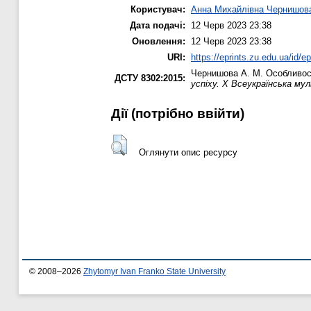
Користувач:
Анна Михайлівна Чернишов
Дата подачі:
12 Черв 2023 23:38
Оновлення:
12 Черв 2023 23:38
URI:
https://eprints.zu.edu.ua/id/e
Чернишова А. М.
Особливост
ДСТУ 8302:2015:
успіху. X Всеукраїнська м
Дії ​​(потрібно ввійти)
Оглянути опис ресурсу
© 2008–2026
Zhytomyr Ivan Franko State University