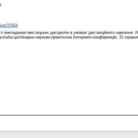
а
print/37054
і викладання мистецьких дисциплін в умовах дистанційного навчання.
Н
ультидисциплінарна науково-практична Інтернет-конференція, 31 травн