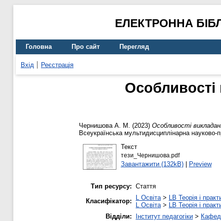
ЕЛЕКТРОННА БІБ
Головна
Про сайт
Перегляд
Вхід
Реєстрація
Особливості 
Чернишова А. М.
(2023)
Особливості викладан
Всеукраїнська мультидисциплінарна науково-пр
Текст
тези_Чернишова.pdf
Завантажити (132kB)
|
Preview
Тип ресурсу:
Стаття
L Освіта
>
LB Теорія і практ
Класифікатор:
L Освіта
>
LB Теорія і практ
Відділи:
Інститут педагогіки
>
Кафедр