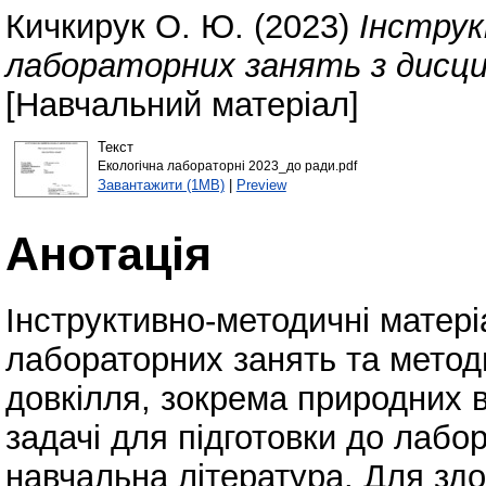
Кичкирук О. Ю.
(2023)
Інструк
лабораторних занять з дисцип
[Навчальний матеріал]
Текст
Екологічна лабораторні 2023_до ради.pdf
Завантажити (1MB)
|
Preview
Анотація
Інструктивно-методичні матеріа
лабораторних занять та методи
довкілля, зокрема природних во
задачі для підготовки до лаб
навчальна література. Для зд