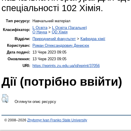
спеціальності 102 Хімія.
Тип ресурсу:
Навчальний матеріал
L Освіта
>
L Освіта (Загальне)
Класифікатор:
Q Наука
>
QD Хімія
Відділи:
Природничий факультет
>
Кафедра хімії
Користувач:
Роман Олександрович Денисюк
Дата подачі:
13 Черв 2023 09:05
Оновлення:
13 Черв 2023 09:05
URI:
https://eprints.zu.edu.ua/id/eprint/37056
Дії ​​(потрібно ввійти)
Оглянути опис ресурсу
© 2008–2026
Zhytomyr Ivan Franko State University