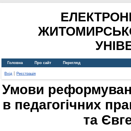
ЕЛЕКТРОН
ЖИТОМИРСЬК
УНІВ
Головна
Про сайт
Перегляд
Вхід
Реєстрація
Умови реформуванн
в педагогічних пр
та Євг