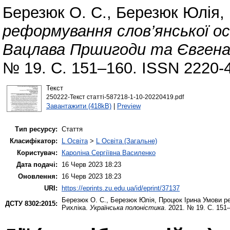
Березюк О. С.
,
Березюк Юлія
,
реформування слов’янської ос
Вацлава Пршигоди та Євгена 
№ 19. С. 151–160. ISSN 2220-
Текст
250222-Текст статті-587218-1-10-20220419.pdf
Завантажити (418kB)
|
Preview
Тип ресурсу:
Стаття
Класифікатор:
L Освіта
>
L Освіта (Загальне)
Користувач:
Кароліна Сергіївна Василенко
Дата подачі:
16 Черв 2023 18:23
Оновлення:
16 Черв 2023 18:23
URI:
https://eprints.zu.edu.ua/id/eprint/37137
Березюк О. С.
,
Березюк Юлія
,
Процюк Ірина
Умови ре
ДСТУ 8302:2015:
Рихліка.
Українська полоністика
. 2021. № 19. С. 151