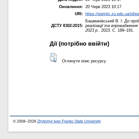
Оновлення:
20 Черв 2023 10:17
URI:
https://eprints.zu.edu.ua/id/e
Башманівський В. І.
До проб
ДСТУ 8302:2015:
реалізації та впровадження 
2023 р.
. 2023. С. 189–191.
Дії ​​(потрібно ввійти)
Оглянути опис ресурсу
© 2008–2026
Zhytomyr Ivan Franko State University