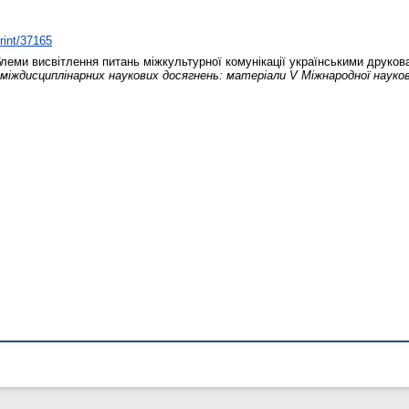
print/37165
леми висвітлення питань міжкультурної комунікації українськими друко
міждисциплінарних наукових досягнень: матеріали V Міжнародної наукової