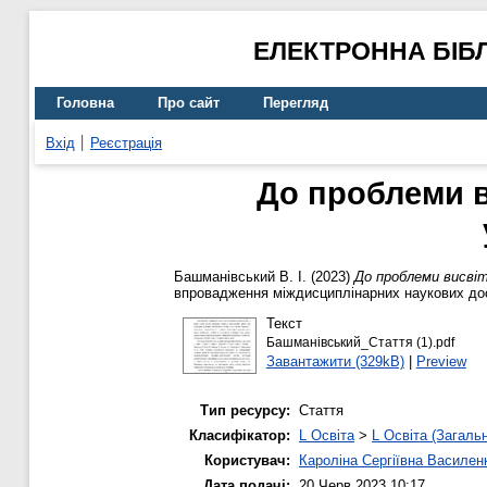
ЕЛЕКТРОННА БІБ
Головна
Про сайт
Перегляд
Вхід
Реєстрація
До проблеми в
Башманівський В. І.
(2023)
До проблеми висвіт
впровадження міждисциплінарних наукових досяг
Текст
Башманівський_Стаття (1).pdf
Завантажити (329kB)
|
Preview
Тип ресурсу:
Стаття
Класифікатор:
L Освіта
>
L Освіта (Загаль
Користувач:
Кароліна Сергіївна Василен
Дата подачі:
20 Черв 2023 10:17