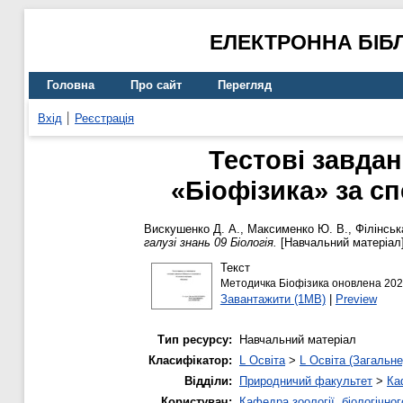
ЕЛЕКТРОННА БІБ
Головна
Про сайт
Перегляд
Вхід
Реєстрація
Тестові завда
«Біофізика» за сп
Вискушенко Д. А.
,
Максименко Ю. В.
,
Філінськ
галузі знань 09 Біологія.
[Навчальний матеріал
Текст
Методичка Біофізика оновлена 202
Завантажити (1MB)
|
Preview
Тип ресурсу:
Навчальний матеріал
Класифікатор:
L Освіта
>
L Освіта (Загальне
Відділи:
Природничий факультет
>
Ка
Користувач:
Кафедра зоології, біологічно