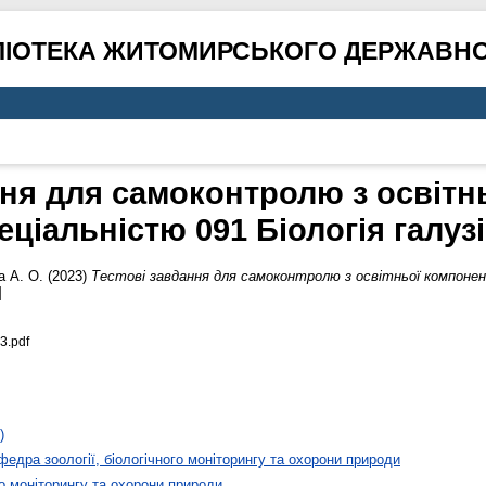
ЛІОТЕКА ЖИТОМИРСЬКОГО ДЕРЖАВНО
ння для самоконтролю з освітн
еціальністю 091 Біологія галузі
а А. О.
(2023)
Тестові завдання для самоконтролю з освітньої компонент
]
3.pdf
)
федра зоології, біологічного моніторингу та охорони природи
го моніторингу та охорони природи