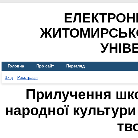
ЕЛЕКТРОН
ЖИТОМИРСЬК
УНІВ
Головна
Про сайт
Перегляд
Вхід
Реєстрація
Прилучення шко
народної культури
тв