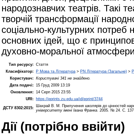
народознавчих театрів. Такі т
творчій трансформації народн
соціально-культурних потреб н
основних ідей, що є принцип
духовно-моральної атмосфери
Тип ресурсу:
Стаття
Класифікатор:
P Мова та Література
>
PN Література (Загальне)
>
P
Користувач:
Користувачі 341 не знайдено.
Дата подачі:
15 Груд 2009 13:19
Оновлення:
14 Серп 2015 23:55
URI:
https://eprints.zu.edu.ua/id/eprint/3744
Шахрай В. М.
Прилучення школярів до цінностей наро
ДСТУ 8302:2015:
університету імені Івана Франка
. 2005. № 24. С. 13
Дії ​​(потрібно ввійти)