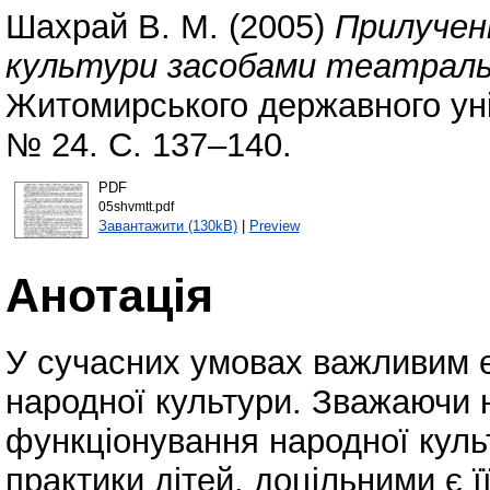
Шахрай В. М.
(2005)
Прилучен
культури засобами театраль
Житомирського державного уні
№ 24. С. 137–140.
PDF
05shvmtt.pdf
Завантажити (130kB)
|
Preview
Анотація
У сучасних умовах важливим є
народної культури. Зважаючи н
функціонування народної куль
практики дітей, доцільними є ї