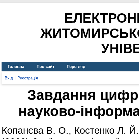
ЕЛЕКТРОН
ЖИТОМИРСЬК
УНІВ
Головна
Про сайт
Перегляд
Вхід
Реєстрація
Завдання цифр
науково-інформ
Копанєва В. О.
,
Костенко Л. Й.