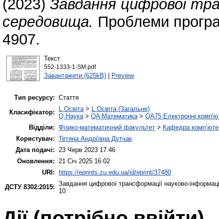
(2023)
Завдання цифрової тра
середовища.
Проблеми програм
4907.
Текст
552-1333-1-SM.pdf
Завантажити (625kB)
|
Preview
Тип ресурсу:
Стаття
L Освіта
>
L Освіта (Загальне)
Класифікатор:
Q Наука
>
QA Математика
>
QA75 Електронні комп'ю
Відділи:
Фізико-математичний факультет
>
Кафедра комп’ютер
Користувач:
Тетяна Андріївна Дутчак
Дата подачі:
23 Черв 2023 17:46
Оновлення:
21 Січ 2025 16:02
URI:
https://eprints.zu.edu.ua/id/eprint/37480
Завдання цифрової трансформації науково-інформаці
ДСТУ 8302:2015:
10.
Дії ​​(потрібно ввійти)