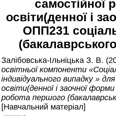
самостійної 
освіти(денної і з
ОПП231 соціал
(бакалаврського
Залібовська-Ільніцька З. В.
(2
освітньої компоненти «Соціа
індивідуального випадку » дл
освіти(денної і заочної форм
робота першого (бакалаврсько
[Навчальний матеріал]