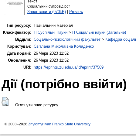
Текст
Соціальний супровід.pdf
Завантажити (970kB)
|
Preview
Тип ресурсу:
Навчальний матеріал
Класифікатор:
H Суспільні Науки
>
H Соціальні науки (Загальне)
Відділи:
Соціально-психологічний факультет
>
Кафедра соціаль
Користувач:
Світлана Миколаївна Коляденко
Дата подачі:
26 Черв 2023 11:52
Оновлення:
26 Черв 2023 11:52
URI:
https://eprints.zu.edu.ua/id/eprint/37509
Дії ​​(потрібно ввійти)
Оглянути опис ресурсу
© 2008–2026
Zhytomyr Ivan Franko State University