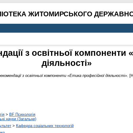
ЛІОТЕКА ЖИТОМИРСЬКОГО ДЕРЖАВНО
дації з освітньої компоненти 
діяльності»
екомендації з освітньої компоненти «Етика професійної діяльності».
[Н
гія
>
BF Психологія
ьні науки (Загальне)
ультет
>
Кафедра соціальних технологій
нко