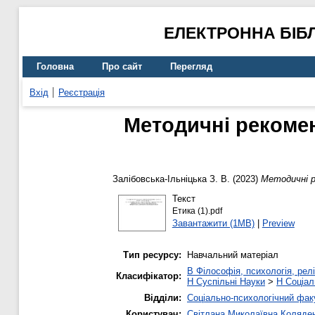
ЕЛЕКТРОННА БІБ
Головна
Про сайт
Перегляд
Вхід
Реєстрація
Методичні рекомен
Залібовська-Ільніцька З. В.
(2023)
Методичні р
Текст
Етика (1).pdf
Завантажити (1MB)
|
Preview
Тип ресурсу:
Навчальний матеріал
B Філософія, психологія, релі
Класифікатор:
H Суспільні Науки
>
H Соціал
Відділи:
Соціально-психологічний фак
Користувач:
Світлана Миколаївна Коляде