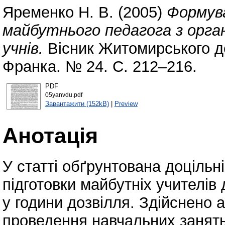
Яременко Н. В.
(2005)
Формув
майбутнього педагога з організ
учнів.
Вісник Житомирського де
Франка. № 24. С. 212–216.
PDF
05yanvdu.pdf
Завантажити (152kB)
|
Preview
Анотація
У статті обґрунтована доцільн
підготовки майбутніх учителів д
у години дозвілля. Здійснено а
проведення навчальних занят