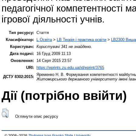
педагогічної компетентності ма
ігрової діяльності учнів.
Тип ресурсу:
Стаття
Класифікатор:
L Освіта
>
LB Теорія і практика освіти
>
LB2300 Вища 
Користувач:
Користувачі 341 не знайдено.
Дата подачі:
16 Груд 2009 11:13
Оновлення:
14 Серп 2015 23:57
URI:
https://eprints.zu.edu.ua/id/eprint/3765
Яременко Н. В.
Формування компетентності майбутнього
ДСТУ 8302:2015:
Житомирського державного університету імені Іва
Дії ​​(потрібно ввійти)
Оглянути опис ресурсу
© 2008–2026
Zhytomyr Ivan Franko State University