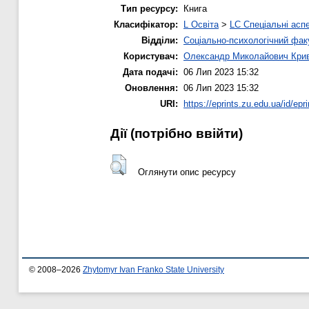
Тип ресурсу:
Книга
Класифікатор:
L Освіта
>
LC Спеціальні аспе
Відділи:
Соціально-психологічний фак
Користувач:
Олександр Миколайович Кри
Дата подачі:
06 Лип 2023 15:32
Оновлення:
06 Лип 2023 15:32
URI:
https://eprints.zu.edu.ua/id/epr
Дії ​​(потрібно ввійти)
Оглянути опис ресурсу
© 2008–2026
Zhytomyr Ivan Franko State University