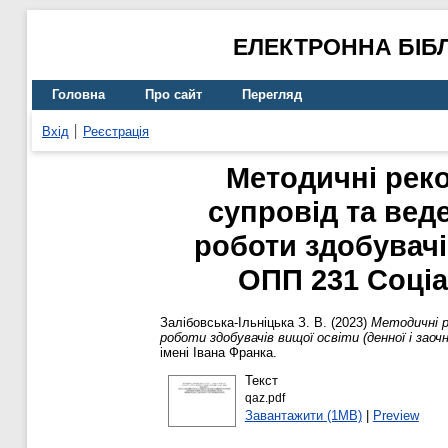
ЕЛЕКТРОННА БІБ
Головна
Про сайт
Перегляд
Вхід
Реєстрація
Методичні реко
супровід та вед
роботи здобувачі
ОПП 231 Соціа
Залібовська-Ільніцька З. В.
(2023)
Методичні р
роботи здобувачів вищої освіти (денної і зао
імені Івана Франка.
Текст
qaz.pdf
Завантажити (1MB)
|
Preview