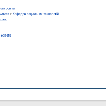
кти освіти
ультет
>
Кафедра соціальних технологій
вонос
int/37658