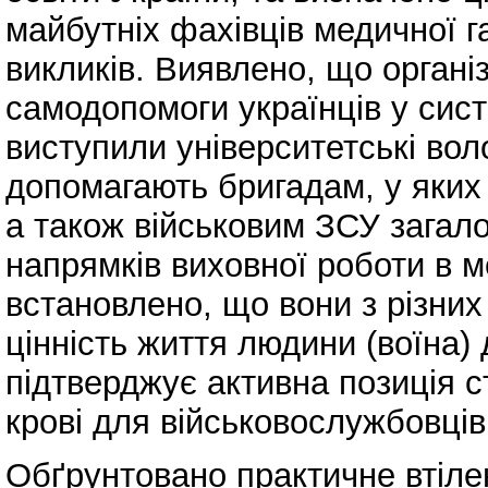
майбутніх фахівців медичної г
викликів. Виявлено, що орган
самодопомоги українців у сист
виступили університетські воло
допомагають бригадам, у яких
а також військовим ЗСУ загало
напрямків виховної роботи в м
встановлено, що вони з різни
цінність життя людини (воїна) 
підтверджує активна позиція с
крові для військовослужбовців
Обґрунтовано практичне втілен