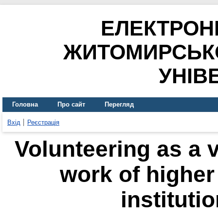
ЕЛЕКТРОН
ЖИТОМИРСЬК
УНІВ
Головна
Про сайт
Перегляд
Вхід
Реєстрація
Volunteering as a v
work of higher
instituti