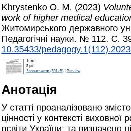
Khrystenko O. M.
(2023)
Volunt
work of higher medical education
Житомирського державного уні
Педагогічні науки. № 112. С. 
10.35433/pedagogy.1(112).2023
Текст
5.pdf
Завантажити (591kB)
|
Preview
Анотація
У статті проаналізовано зміст
цінності у контексті виховної
освіти України; та визначено ц