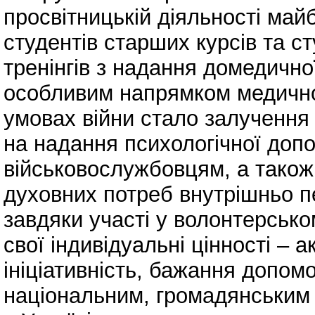
просвітницькій діяльності май
студентів старших курсів та ст
тренінгів з надання домедичн
особливим напрямком медичног
умовах війни стало залучення 
на надання психологічної доп
військовослужбовцям, а також
духовних потреб внутрішньо п
завдяки участі у волонтерсько
свої індивідуальні цінності – а
ініціативність, бажання допом
національним, громадянським 