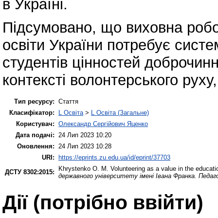
в Україні.
Підсумовано, що виховна робо
освіти України потребує сист
студентів цінностей доброчинно
контексті волонтерського руху,
Тип ресурсу:
Стаття
Класифікатор:
L Освіта
>
L Освіта (Загальне)
Користувач:
Олександр Сергійович Яценко
Дата подачі:
24 Лип 2023 10:20
Оновлення:
24 Лип 2023 10:28
URI:
https://eprints.zu.edu.ua/id/eprint/37703
Khrystenko O. M.
Volunteering as a value in the educatio
ДСТУ 8302:2015:
державного університету імені Івана Франка. Педаго
Дії ​​(потрібно ввійти)