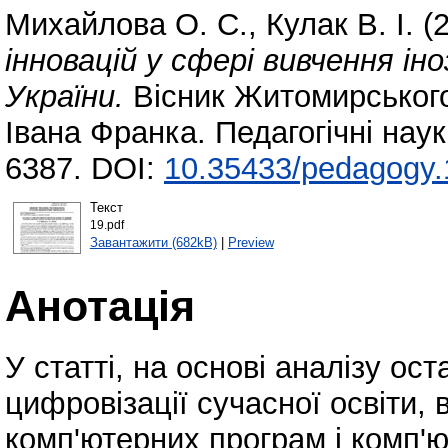
Михайлова О. С.
,
Кулак В. І.
(
інновацій у сфері вивчення ін
України.
Вісник Житомирського
Івана Франка. Педагогічні нау
6387. DOI:
10.35433/pedagogy.
Текст
19.pdf
Завантажити (682kB)
|
Preview
Анотація
У статті, на основі аналізу ос
цифровізації сучасної освіти,
комп'ютерних програм і комп'ю