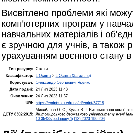
Висвітлено проблеми які можу
комп'ютерних програм у навча
навчальних матеріалів і об'єдн
є зручною для учнів, а також 
урахуванням воєнного стану в 
Тип ресурсу:
Стаття
Класифікатор:
L Освіта
>
L Освіта (Загальне)
Користувач:
Олександр Сергійович Яценко
Дата подачі:
24 Лип 2023 11:48
Оновлення:
24 Лип 2023 11:57
URI:
https://eprints.zu.edu.ua/id/eprint/37718
Михайлова О. С.
,
Кулак В. І.
Використання комп’ютерн
ДСТУ 8302:2015:
Житомирського державного університету імені Івана
10.35433/pedagogy.1(112).2023.190-204
.