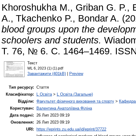
Khoroshukha M.
,
Griban G. P.
,
A.
,
Tkachenko P.
,
Bondar A.
(20
blood groups upon the developm
schoolers and students.
Wiadomo
Т. 76, № 6. С. 1464–1469. ISS
Текст
WL 6, 2023 (1) (1).pdf
Завантажити (401kB)
|
Preview
Тип ресурсу:
Стаття
Класифікатор:
L Освіта
>
L Освіта (Загальне)
Відділи:
Факультет фізичного виховання та спорту
>
Кафедра 
Користувач:
Валентина Анатоліївна Філіна
Дата подачі:
26 Лип 2023 09:19
Оновлення:
26 Лип 2023 09:19
URI:
https://eprints.zu.edu.ua/id/eprint/37722