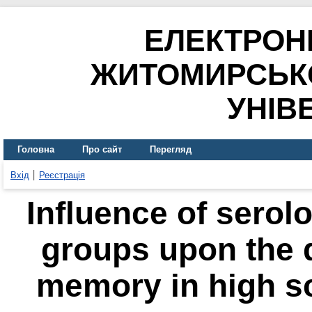
ЕЛЕКТРОН
ЖИТОМИРСЬК
УНІВ
Головна
Про сайт
Перегляд
Вхід
Реєстрація
Influence of serol
groups upon the 
memory in high s