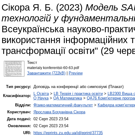
Сікора Я. Б.
(2023)
Модель SA
технологій у фундаментальній
Всеукраїнська науково-практич
використання інформаційних т
трансформації освіти" (29 черв
Текст
materialy konferentsii-60-63.pdf
Завантажити (722kB)
|
Preview
Тип ресурсу:
Доповідь на конференції або симпозіумі (Плакат)
L Освіта
>
LB Теорія і практика освіти
>
LB2300 Вища о
Класифікатор:
Q Наука
>
QA Математика
>
QA76 Комп'ютерне програ
Відділи:
Фізико-математичний факультет
>
Кафедра комп’ютерн
Користувач:
Ярослава Богданівна Сікора
Дата подачі:
02 Серп 2023 23:54
Оновлення:
02 Серп 2023 23:54
URI:
https://eprints.zu.edu.ua/id/eprint/37735