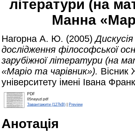
літератури (на ма
Манна «Марі
Нагорна А. Ю.
(2005)
Дискусія
дослідження філософської осн
зарубіжної літератури (на ма
«Маріо та чарівник»).
Вісник 
університету імені Івана Фран
PDF
05nayuzl.pdf
Завантажити (127kB)
|
Preview
Анотація