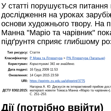
У статті порушується питання 
дослідження на уроках зарубі
основи художнього твору. На 
Манна "Маріо та чарівник" пок
підґрунтя сприяє глибшому ро
Тип ресурсу:
Стаття
Класифікатор:
P Мова та Література
>
PN Література (Загальне)
Користувач:
Користувачі 341 не знайдено.
Дата подачі:
16 Груд 2009 11:53
Оновлення:
14 Серп 2015 23:59
URI:
https://eprints.zu.edu.ua/id/eprint/3775
Нагорна А. Ю.
Дискусія як інтерактивний прийом досл
ДСТУ 8302:2015:
матеріалі новели Томаса Манна «Маріо та чарівник»)
С. 251–253.
Дії ​​(потрібно ввійти)