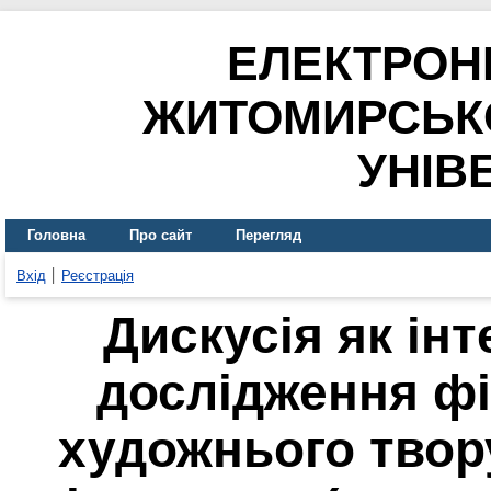
ЕЛЕКТРОН
ЖИТОМИРСЬК
УНІВ
Головна
Про сайт
Перегляд
Вхід
Реєстрація
Дискусія як ін
дослідження ф
художнього твору