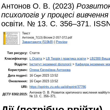
Антонов О. В.
(2023)
Розвиток
психологів у процесі вивчення
освіти. № 13. С. 356–371. ISS
Текст
Антонов_7(13) Вісник 2-357-372.pdf
Завантажити (519kB)
|
Preview
Тип ресурсу:
Стаття
Класифікатор:
L Освіта
>
LB Теорія і практика освіти
>
LB2300 Вища 
Відділи:
Інститут іноземної філології
>
Кафедра іноземних мов 
Користувач:
Олена Євгеніївна Антонова
Дата подачі:
16 Серп 2023 13:52
Оновлення:
16 Серп 2023 13:52
URI:
https://eprints.zu.edu.ua/id/eprint/37786
Антонов О. В.
Розвиток критичного мислення майбутні
ДСТУ 8302:2015:
№ 13. С. 356–371.
Дії ​​(потрібно ввійти)