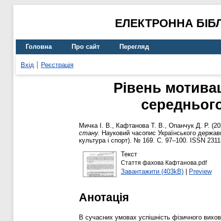
ЕЛЕКТРОННА БІБ
Головна
Про сайт
Перегляд
Вхід
Реєстрація
Рівень мотивац
середнього
Мичка І. В.
,
Кафтанова Т. В.
,
Опанчук Д. Р.
(20
стану.
Науковий часопис Українського державно
культура і спорт). № 169. С. 97–100. ISSN 2311
Текст
Стаття фахова Кафтанова.pdf
Завантажити (403kB)
|
Preview
Анотація
В сучасних умовах успішність фізичного вихова