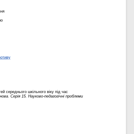
ння
но
ротиву
ей середнього шкільного віку під час
ова. Серія 15. Науково-педагогічні проблеми