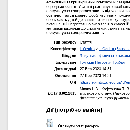
ефективними при вирішенні конкретних завдань
середньої освіти. У статті розглянуто проблем
фізкультурно-оздоровчих занять під час війсь
освітньої галузі країни. Особливу увагу приділ
спонукають дітей до занять фізичною культуро
питання, які недостатньо висвітлені в сучасні
мотивації школярів до спортивних занять та на
фізкультурно-оздоровчих занять.
Тип ресурсу:
Стаття
Класифікатор:
L Освіта
>
L Освіта (Загаль
Відділи:
Факультет фізичного вихова
Користувач:
Григорій Петрович Грибан
Дата подачі:
27 Вер 2023 14:31
Оновлення:
27 Вер 2023 14:31
URI:
https://eprints.zu.edu.ua/id/e
Мичка І. В.
,
Кафтанова Т. В
ДСТУ 8302:2015:
військового стану.
Науковий
фізичної культури (фізична
Дії ​​(потрібно ввійти)
Оглянути опис ресурсу