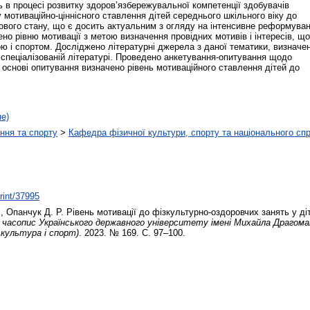
 в процесі розвитку здоров’язбережувальної компетенції здобувачів
у мотиваційно-ціннісного ставлення дітей середнього шкільного віку до
кового стану, що є досить актуальним з огляду на інтенсивне реформува
ено рівню мотивації з метою визначення провідних мотивів і інтересів, що
ю і спортом. Досліджено літературні джерела з даної тематики, визначе
й спеціалізованій літературі. Проведено анкетування-опитування щодо
 основі опитування визначено рівень мотиваційного ставлення дітей до
не)
ння та спорту
>
Кафедра фізичної культури, спорту та національного сп
print/37995
.
,
Опанчук Д. Р.
Рівень мотивації до фізкультурно-оздоровчих занять у діт
 часопис Українського державного університету імені Михайла Драгоман
 культура і спорт)
. 2023. № 169. С. 97–100.