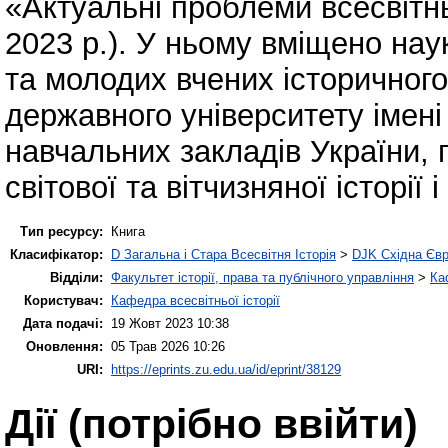
«Актуальні проблеми всесвітнь
2023 р.). У ньому вміщено наук
та молодих вчених історичног
державного університету імені
навчальних закладів України,
світової та вітчизняної історії і
Тип ресурсу:
Книга
Класифікатор:
D Загальна і Стара Всесвітня Історія
>
DJK Східна Єв
Відділи:
Факультет історії, права та публічного управління
>
Ка
Користувач:
Кафедра всесвітньої історії
Дата подачі:
19 Жовт 2023 10:38
Оновлення:
05 Трав 2026 10:26
URI:
https://eprints.zu.edu.ua/id/eprint/38129
Дії ​​(потрібно ввійти)