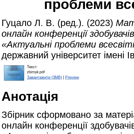
проблеми все
Гуцало Л. В.
(ред.). (2023)
Мат
онлайн конференції здобувачі
«Актуальні проблеми всесвітн
державний університет імені І
Текст
zbirnyk.pdf
Завантажити (3MB)
|
Preview
Анотація
Збірник сформовано за матері
онлайн конференції здобувачі