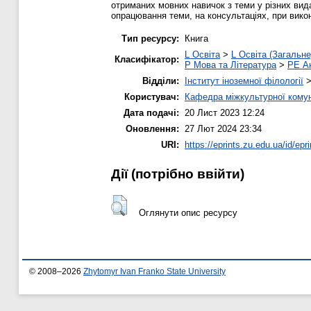
отриманих мовних навичок з теми у різних вид
опрацювання теми, на консультаціях, при вик
Тип ресурсу:
Книга
L Освіта
>
L Освіта (Загальне
Класифікатор:
P Мова та Література
>
PE Ан
Відділи:
Інститут іноземної філології
Користувач:
Кафедра міжкультурної комуні
Дата подачі:
20 Лист 2023 12:24
Оновлення:
27 Лют 2024 23:34
URI:
https://eprints.zu.edu.ua/id/epr
Дії ​​(потрібно ввійти)
Оглянути опис ресурсу
© 2008–2026
Zhytomyr Ivan Franko State University