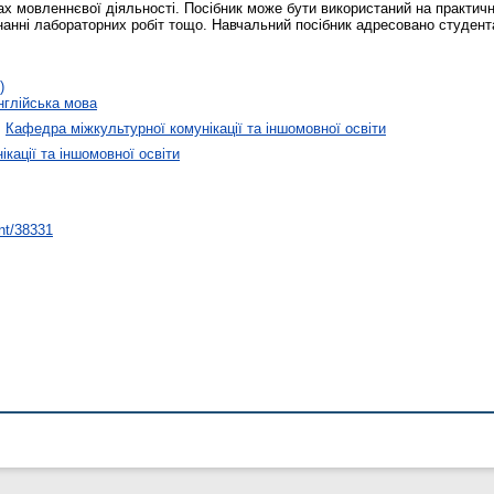
ах мовленнєвої діяльності. Посібник може бути використаний на практичн
онанні лабораторних робіт тощо. Навчальний посібник адресовано студен
)
глійська мова
>
Кафедра міжкультурної комунікації та іншомовної освіти
кації та іншомовної освіти
int/38331