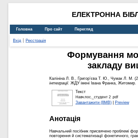
ЕЛЕКТРОННА БІБ
Головна
Про сайт
Перегляд
Вхід
Реєстрація
Формування мов
закладу ви
Калініна Л. В.
,
Григор’єва Т. Ю.
,
Чумак Л. М.
(2
інтеграції.
ЖДУ імені Івана Франка, Житомир.
Текст
Навч.пос._студент 2 .pdf
Завантажити (8MB)
|
Preview
Анотація
Навчальний посібник присвячено проблемі форм
повторення й систематизації фонетичного, гра