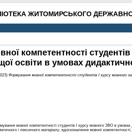
ЛІОТЕКА ЖИТОМИРСЬКОГО ДЕРЖАВНО
ної компетентності студентів 
щої освіти в умовах дидактичної
023)
Формування мовної компетентності студентів I курсу мовного за
ування мовної компетентності студентів I курсу мовного ЗВО в умовах ди
матичного і лексичного матеріалу; вдосконалення мовної компетентності;