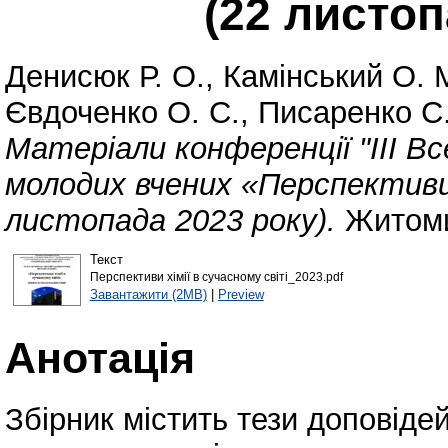
(22 листоп
Денисюк Р. О.
,
Камінський О. 
Євдоченко О. С.
,
Писаренко С.
Матеріали конференції "ІІІ В
молодих вчених «Перспективи х
листопада 2023 року).
Житоми
Текст
Перспективи хімії в сучасному світі_2023.pdf
Завантажити (2MB)
|
Preview
Анотація
Збірник містить тези доповідей