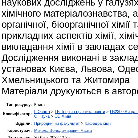
наукових досліджень у галузях 
хімічного матеріалознавства, ан
органічної, біоорганічної хімії
прикладних аспектів хімії, хім
викладання хімії в закладах се
Дослідження виконані в заклад
установах Києва, Львова, Одес
Хмельницького та Житомира
Матеріали друкуються в авторс
Тип ресурсу:
Книга
L Освіта
>
LB Теорія і практика освіти
>
LB2300 Вища о
Класифікатор:
Q Наука
>
QD Хімія
Відділи:
Природничий факультет
>
Кафедра хімії
Користувач:
Микола Володимирович Чайка
Дата подачі:
20 Лист 2023 12:25