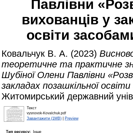
Павлівни «Роз
вихованців у за
освіти засобам
Ковальчук В. А.
(2023)
Висново
теоретичне та практичне зн
Шубіної Олени Павлівни «Роз
закладах позашкільної освіт
Житомирський державний уніве
Текст
vysnovok-Kovalchuk.pdf
Завантажити (1MB)
|
Preview
Тип ресурсу:
Інше