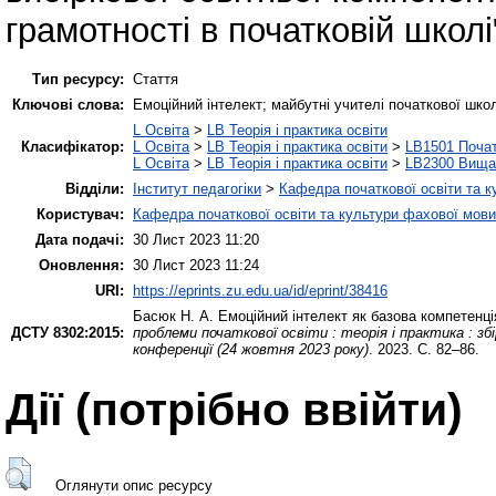
грамотності в початковій школі
Тип ресурсу:
Стаття
Ключові слова:
Емоційний інтелект; майбутні учителі початкової шко
L Освіта
>
LB Теорія і практика освіти
Класифікатор:
L Освіта
>
LB Теорія і практика освіти
>
LB1501 Почат
L Освіта
>
LB Теорія і практика освіти
>
LB2300 Вища 
Відділи:
Інститут педагогіки
>
Кафедра початкової освіти та 
Користувач:
Кафедра початкової освіти та культури фахової мови
Дата подачі:
30 Лист 2023 11:20
Оновлення:
30 Лист 2023 11:24
URI:
https://eprints.zu.edu.ua/id/eprint/38416
Басюк Н. А.
Емоційний інтелект як базова компетенці
ДСТУ 8302:2015:
проблеми початкової освіти : теорія і практика : з
конференції (24 жовтня 2023 року)
. 2023. С. 82–86.
Дії ​​(потрібно ввійти)
Оглянути опис ресурсу