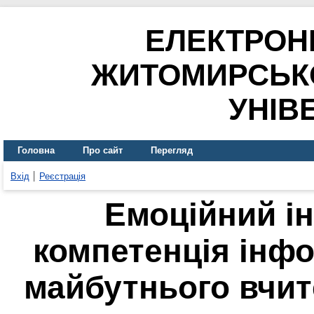
ЕЛЕКТРОН
ЖИТОМИРСЬК
УНІВ
Головна
Про сайт
Перегляд
Вхід
Реєстрація
Емоційний ін
компетенція інфо
майбутнього вчит