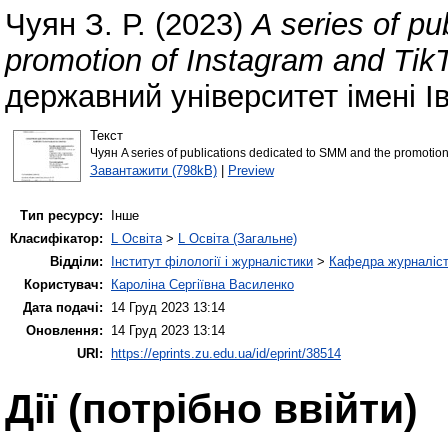
Чуян З. Р.
(2023)
A series of p
promotion of Instagram and TikT
державний університет імені І
Текст
Чуян A series of publications dedicated to SMM and the promotion
Завантажити (798kB)
|
Preview
Тип ресурсу:
Інше
Класифікатор:
L Освіта
>
L Освіта (Загальне)
Відділи:
Інститут філології і журналістики
>
Кафедра журналіст
Користувач:
Кароліна Сергіївна Василенко
Дата подачі:
14 Груд 2023 13:14
Оновлення:
14 Груд 2023 13:14
URI:
https://eprints.zu.edu.ua/id/eprint/38514
Дії ​​(потрібно ввійти)