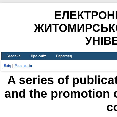
ЕЛЕКТРОН
ЖИТОМИРСЬК
УНІВ
Головна
Про сайт
Перегляд
Вхід
Реєстрація
A series of public
and the promotion 
c