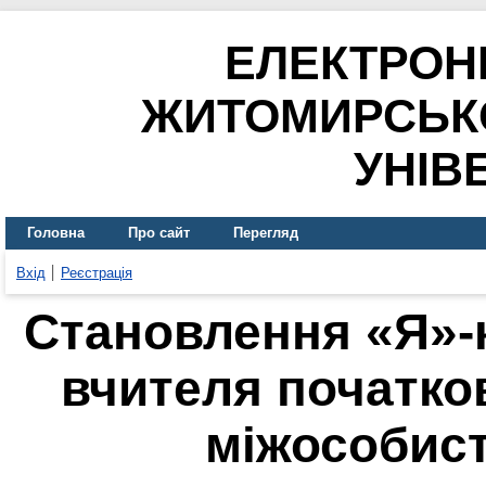
ЕЛЕКТРОН
ЖИТОМИРСЬК
УНІВ
Головна
Про сайт
Перегляд
Вхід
Реєстрація
Становлення «Я»-
вчителя початков
міжособист