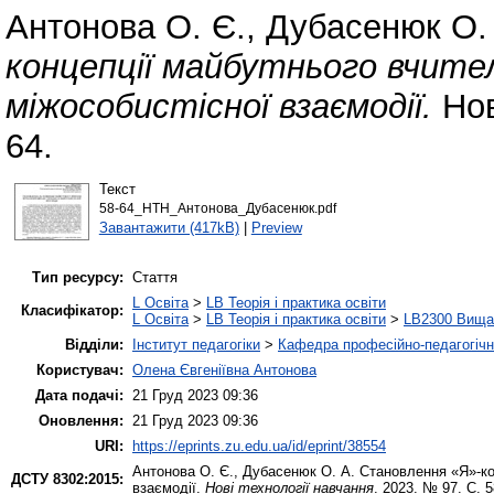
Антонова О. Є.
,
Дубасенюк О.
концепції майбутнього вчите
міжособистісної взаємодії.
Нов
64.
Текст
58-64_НТН_Антонова_Дубасенюк.pdf
Завантажити (417kB)
|
Preview
Тип ресурсу:
Стаття
L Освіта
>
LB Теорія і практика освіти
Класифікатор:
L Освіта
>
LB Теорія і практика освіти
>
LB2300 Вища 
Відділи:
Інститут педагогіки
>
Кафедра професійно-педагогічної
Користувач:
Олена Євгеніївна Антонова
Дата подачі:
21 Груд 2023 09:36
Оновлення:
21 Груд 2023 09:36
URI:
https://eprints.zu.edu.ua/id/eprint/38554
Антонова О. Є.
,
Дубасенюк О. А.
Становлення «Я»-кон
ДСТУ 8302:2015:
взаємодії.
Нові технології навчання
. 2023. № 97. С. 