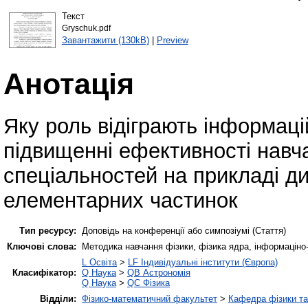
Текст
Gryschuk.pdf
Завантажити (130kB)
|
Preview
Анотація
Яку роль відіграють інформаці
підвищенні ефективності навч
спеціальностей на прикладі ди
елементарних частинок
Тип ресурсу:
Доповідь на конференції або симпозіумі (Стаття)
Ключові слова:
Методика навчання фізики, фізика ядра, інформаціно-к
L Освіта
>
LF Індивідуальні інститути (Європа)
Класифікатор:
Q Наука
>
QB Астрономія
Q Наука
>
QC Фізика
Відділи:
Фізико-математичний факультет
>
Кафедра фізики та