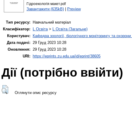
Гідроекологія макет.pdf
Завантажити (635kB)
|
Preview
Тип ресурсу:
Навчальний матеріал
Класифікатор:
L Освіта
>
L Освіта (Загальне)
Користувач:
Кафедра зоології, біологічного моніторингу та охорони
Дата подачі:
29 Груд 2023 10:28
Оновлення:
29 Груд 2023 10:28
URI:
https://eprints.zu.edu.ua/id/eprint/38605
Дії ​​(потрібно ввійти)
Оглянути опис ресурсу