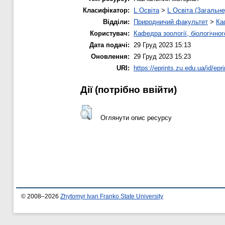
Класифікатор:
L Освіта
>
L Освіта (Загальне
Відділи:
Природничий факультет
>
Ка
Користувач:
Кафедра зоології, біологічно
Дата подачі:
29 Груд 2023 15:13
Оновлення:
29 Груд 2023 15:23
URI:
https://eprints.zu.edu.ua/id/epr
Дії ​​(потрібно ввійти)
Оглянути опис ресурсу
© 2008–2026
Zhytomyr Ivan Franko State University