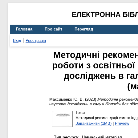
ЕЛЕКТРОННА БІБ
Головна
Про сайт
Перегляд
Вхід
Реєстрація
Методичні рекоменд
роботи з освітньої
досліджень в гал
(м
Максименко Ю. В.
(2023)
Методичні рекомендац
наукових досліджень в галузі біології» для під
Текст
Методичні рекомендації сам та ін
Завантажити (1MB)
|
Preview
Тип ресурсу:
Навчальний матеріал