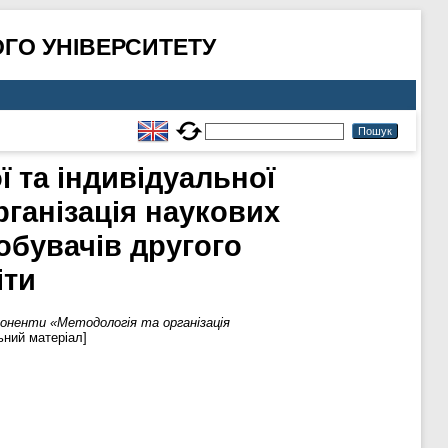
ГО УНІВЕРСИТЕТУ
ї та індивідуальної
рганізація наукових
добувачів другого
іти
мпоненти «Методологія та організація
ний матеріал]