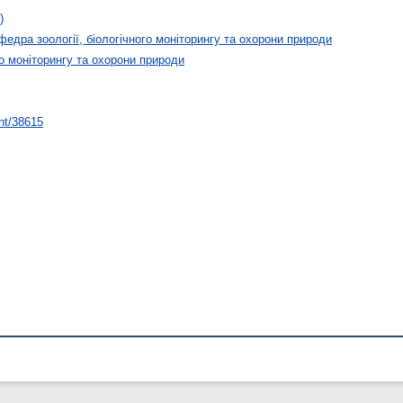
)
федра зоології, біологічного моніторингу та охорони природи
го моніторингу та охорони природи
int/38615