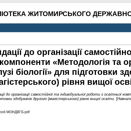
ЛІОТЕКА ЖИТОМИРСЬКОГО ДЕРЖАВНО
ації до організації самостійно
 компоненти «Методологія та о
узі біології» для підготовки з
агістерського) рівня вищої осв
ії до організації самостійної та індивідуальної роботи з освітньої ко
готовки здобувачів другого (магістерського) рівня вищої освіти.
[Навчаль
д роб МОНДВГБ.pdf